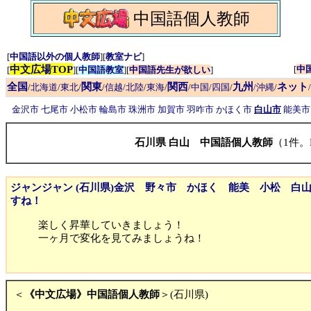
中国語個人教師
[
中国語以外の個人教師
][
教室ナビ
]
中文広場TOP
[
中
[
][
中国語教室
][
中国語先生が欲しい
]
全国
関東
関西
九州
ネット
/
北海道/東北
/
/
信越/北陸
/
東海
/
/
中国/四国
/
/沖縄
/
金沢市
七尾市
小松市
輪島市
珠洲市
加賀市
羽咋市
かほく市
白山市
能美市
石川県 白山 中国語個人教師
（1件。
ジャンジャン (石川県)金沢 野々市 かほく 能美 小松 白
すね！
楽しく昇華していきましょう！
一ヶ月で変化を見てみましょうね！
＜
《中文広場》中国語個人教師
＞(石川県)