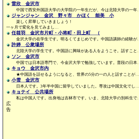
雷欣 金沢市
中国で西安外国語大学の大学院の一年生だが、今は北陸大学の一年
ジャンジャン 金沢 野々市 かほく 能美 小
楽しく昇華していきましょう！
一ヶ月で変化を見てみまし…
任筱羽 金沢市片町・小将町・田上町 （
金沢大学の在学生です。明るくてまじめです。中国語講師の経験が
許婷 公衆場所
北陸大学の学生です。中国語に興味がある人をようこそ。話すこと
ソン 金沢市
中国では日本語専門で、今金沢大学で勉強しています。普段の日本
キョウ 金沢市内
★中国語を話せるようになると、世界の5分の一の人と話すことが
小雪 金沢市
日本人です。3年半中国に留学していました。専攻は中国文化でし
キョテイ 公共場所
私は中国人です。出身地は吉林市です。いま、北陸大学の別科生で
広
告