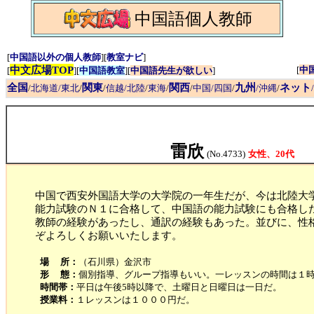
中国語個人教師
[
中国語以外の個人教師
][
教室ナビ
]
中文広場TOP
[
中
[
][
中国語教室
][
中国語先生が欲しい
]
全国
関東
関西
九州
ネット
/
北海道/東北
/
/
信越/北陸
/
東海
/
/
中国/四国
/
/沖縄
/
雷欣
(No.4733)
女性、20代
中国で西安外国語大学の大学院の一年生だが、今は北陸大
能力試験のＮ１に合格して、中国語の能力試験にも合格し
教師の経験があったし、通訳の経験もあった。並びに、性
ぞよろしくお願いいたします。
場 所：
（石川県）金沢市
形 態：
個別指導、グループ指導もいい。一レッスンの時間は１
時間帯：
平日は午後5時以降で、土曜日と日曜日は一日だ。
授業料：
１レッスンは１０００円だ。