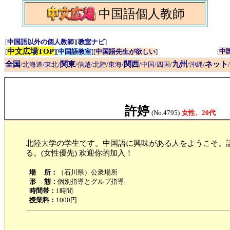
中国語個人教師
[
中国語以外の個人教師
][
教室ナビ
]
中文広場TOP
[
中
[
][
中国語教室
][
中国語先生が欲しい
]
全国
関東
関西
九州
ネット
/
北海道/東北
/
/
信越/北陸
/
東海
/
/
中国/四国
/
/沖縄
/
許婷
(No.4795)
女性、20代
北陸大学の学生です。中国語に興味がある人をようこそ。
る。(女性優先) 欢迎你的加入！
場 所：
（石川県）公衆場所
形 態：
個別指導とグルプ指導
時間帯：
1時間
授業料：
1000円