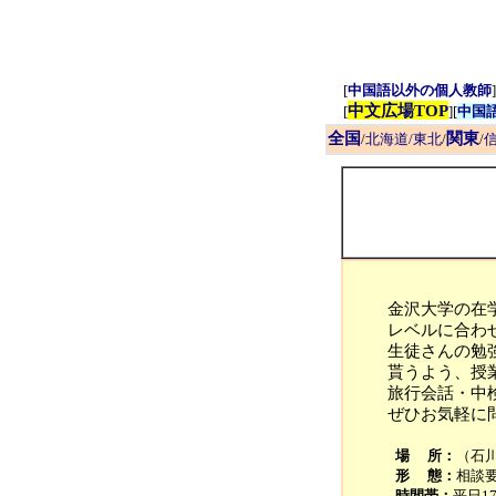
[
中国語以外の個人教師
]
中文広場TOP
[
][
中国
全国
関東
/
北海道/東北
/
/
信
金沢大学の在
レベルに合わ
生徒さんの勉
貰うよう、授
旅行会話・中
ぜひお気軽に
場 所：
（石
形 態：
相談
時間帯：
平日17