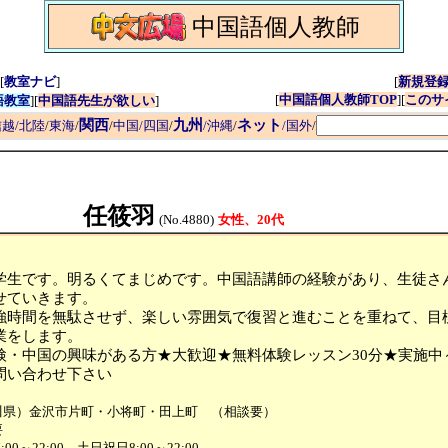
中国語個人教師
[
教室ナビ
]
[
新規登
[
中国語個人教師TOP
][
このサ
語教室
][
中国語先生が欲しい
]
関西
九州
ネット
越/北陸
/
東海
/
/
中国/四国
/
/沖縄
/
/国外
/
任筱羽
(No.4880)
女性、20代
学生です。明るくてまじめです。中国語講師の経験があり、生徒さ
せていきます。
強時間を無駄させず、楽しい雰囲気で復習と進むことを重ねて、目
業をします。
検・中国の興味がある方★大歓迎★無料体験レッスン30分★実施中
問い合わせ下さい
川県）金沢市片町・小将町・田上町 （相談要）
要
:00～22:00 土日祝日8:00～22:00