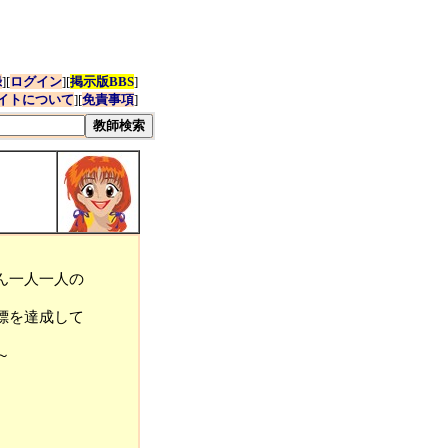
録
][
ログイン
][
掲示版BBS
]
イトについて
][
免責事項
]
ん一人一人の
標を達成して
～