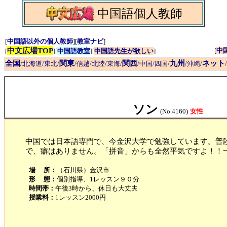
中国語個人教師
[
中国語以外の個人教師
][
教室ナビ
]
中文広場TOP
[
中
[
][
中国語教室
][
中国語先生が欲しい
]
全国
関東
関西
九州
ネット
/
北海道/東北
/
/
信越/北陸
/
東海
/
/
中国/四国
/
/沖縄
/
ソン
(No.4160)
女性
中国では日本語専門で、今金沢大学で勉強しています。普
で、癖はありません。「拼音」からも全然平気ですよ！！
場 所：
（石川県）金沢市
形 態：
個別指導、1レッスン９０分
時間帯：
午後3時から、休日も大丈夫
授業料：
1レッスン2000円