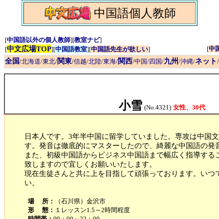
中国語個人教師
[
中国語以外の個人教師
][
教室ナビ
]
中文広場TOP
[
中
[
][
中国語教室
][
中国語先生が欲しい
]
全国
関東
関西
九州
ネット
/
北海道/東北
/
/
信越/北陸
/
東海
/
/
中国/四国
/
/沖縄
/
小雪
(No.4321)
女性、30代
日本人です。3年半中国に留学していました。専攻は中国
す。発音は徹底的にマスターしたので、綺麗な中国語の発
また、初級中国語からビジネス中国語まで幅広く指導する
致しますので宜しくお願いいたします。
現在生徒さんと共に上を目指して頑張っております。いつ
い。
場 所：
（石川県）金沢市
形 態：
１レッスン1.5～2時間程度
時間帯：
09：00～22：00