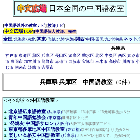
日本全国の中国語教室
[
中国語以外の教室ナビ
][
教師ナビ
]
中文広場TOP
[
][
中国語個人教師、先生
]
全国
関東
関西
ネット
/
北海道/東北
/
/
信越/北陸
/
東海
/
/
中国/四国
/
九州/沖縄
/
兵庫県
神戸市
東灘区
灘区
兵庫区
長田区
須磨区
垂水区
北区
中央区
西区
姫路市
市
豊岡市
加古川市
龍野市
赤穂市
西脇市
宝塚市
三木市
高砂市
川西市
小
じ市
朝来市
淡路市
宍粟市
兵庫県 兵庫区 中国語教室
（0件）
＜その以外の
中国語教室
＞
北京語広東語教室
(兵庫県)
JR芦屋駅・JR神戸駅・JR元町駅徒歩５分
青年中国語勉強会
(東京都)
世田谷区上北沢
‘発焼友’中国語サロン
(大阪府)
大阪市大阪駅前第二ビル
東京都多摩地区中国語教室
(東京都)
京王線百草園駅より徒歩２分
楽しい＆格安中国語教室
(兵庫県)
ＪＲ三宮駅を降りて、徒歩3分間