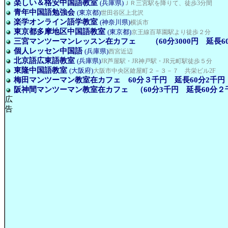
楽しい＆格安中国語教室
(兵庫県)
ＪＲ三宮駅を降りて、徒歩3分間
青年中国語勉強会
(東京都)
世田谷区上北沢
楽学オンライン語学教室
(神奈川県)
横浜市
東京都多摩地区中国語教室
(東京都)
京王線百草園駅より徒歩２分
三宮マンツーマンレッスン在カフェ （60分3000円 延長60
個人レッセン中国語
(兵庫県)
西宮近辺
北京語広東語教室
(兵庫県)
JR芦屋駅・JR神戸駅・JR元町駅徒歩５分
東隆中国語教室
(大阪府)
大阪市中央区鎗屋町２－３－７ 共栄ビル2F
梅田マンツーマン教室在カフェ 60分３千円 延長60分2千円
阪神間マンツーマン教室在カフェ （60分3千円 延長60分２
広
告