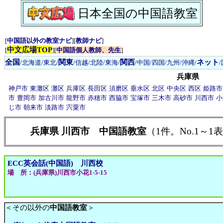
日本全国の中国語教室
[
中国語以外の教室ナビ
][
教師ナビ
]
中文広場TOP
[
][
中国語個人教師、先生
]
全国
関東
関西
ネット
/
北海道/東北
/
/
信越/北陸
/
東海
/
/
中国/四国
/
九州/沖縄
/
兵庫県
神戸市
東灘区
灘区
兵庫区
長田区
須磨区
垂水区
北区
中央区
西区
姫路市
市
豊岡市
加古川市
龍野市
赤穂市
西脇市
宝塚市
三木市
高砂市
川西市
小
じ市
朝来市
淡路市
宍粟市
兵庫県 川西市 中国語教室
（1件。No.1～1
ECC英会話(中国語) 川西校
場 所：(兵庫県)川西市小花1-5-15
＜その以外の
中国語教室
＞