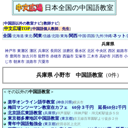
日本全国の中国語教室
[
中国語以外の教室ナビ
][
教師ナビ
]
中文広場TOP
[
][
中国語個人教師、先生
]
全国
関東
関西
ネット
/
北海道/東北
/
/
信越/北陸
/
東海
/
/
中国/四国
/
九州/沖縄
/
兵庫県
神戸市
東灘区
灘区
兵庫区
長田区
須磨区
垂水区
北区
中央区
西区
姫路市
市
豊岡市
加古川市
龍野市
赤穂市
西脇市
宝塚市
三木市
高砂市
川西市
小
じ市
朝来市
淡路市
宍粟市
兵庫県 小野市 中国語教室
（0件）
＜その以外の
中国語教室
＞
楽学オンライン語学教室
(神奈川県)
横浜市
梅田マンツーマン教室在カフェ 60分３千円 延長60分2千円
北京語広東語教室
(兵庫県)
JR芦屋駅・JR神戸駅・JR元町駅徒歩５分
東京都多摩地区中国語教室
(東京都)
京王線百草園駅より徒歩２分
青年中国語勉強会
(東京都)
世田谷区上北沢