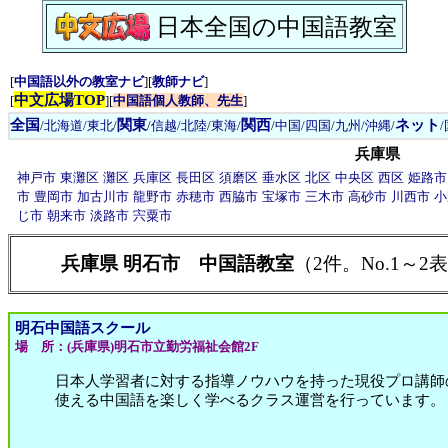
日本全国の中国語教室
[
中国語以外の教室ナビ
][
教師ナビ
]
中文広場TOP
[
][
中国語個人教師、先生
]
全国
関東
関西
ネット
/
北海道/東北
/
/
信越/北陸
/
東海
/
/
中国/四国
/
九州/沖縄
/
兵庫県
神戸市
東灘区
灘区
兵庫区
長田区
須磨区
垂水区
北区
中央区
西区
姫路市
市
豊岡市
加古川市
龍野市
赤穂市
西脇市
宝塚市
三木市
高砂市
川西市
小
じ市
朝来市
淡路市
宍粟市
兵庫県 明石市 中国語教室
（2件。No.1～2
明石中国語スクール
場 所：(兵庫県)明石市立勤労福祉会館2F
日本人学習者に対する指導ノウハウを持った現役プロ講師
使える中国語を楽しく学べるクラス運営を行っています。