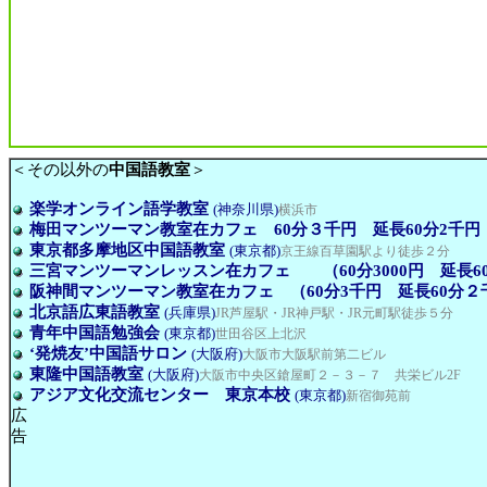
＜その以外の
中国語教室
＞
楽学オンライン語学教室
(神奈川県)
横浜市
梅田マンツーマン教室在カフェ 60分３千円 延長60分2千円
東京都多摩地区中国語教室
(東京都)
京王線百草園駅より徒歩２分
三宮マンツーマンレッスン在カフェ （60分3000円 延長60
阪神間マンツーマン教室在カフェ （60分3千円 延長60分２
北京語広東語教室
(兵庫県)
JR芦屋駅・JR神戸駅・JR元町駅徒歩５分
青年中国語勉強会
(東京都)
世田谷区上北沢
‘発焼友’中国語サロン
(大阪府)
大阪市大阪駅前第二ビル
東隆中国語教室
(大阪府)
大阪市中央区鎗屋町２－３－７ 共栄ビル2F
アジア文化交流センター 東京本校
(東京都)
新宿御苑前
広
告