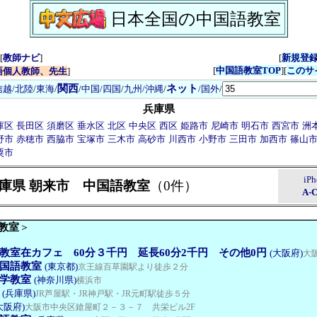
日本全国の中国語教室
[
教師ナビ
]
[
新規登
[
中国語教室TOP
][
このサ
語個人教師、先生
]
関西
ネット
信越/北陸
/
東海
/
/
中国/四国
/
九州/沖縄
/
/国外
/
兵庫県
庫区
長田区
須磨区
垂水区
北区
中央区
西区
姫路市
尼崎市
明石市
西宮市
洲
野市
赤穂市
西脇市
宝塚市
三木市
高砂市
川西市
小野市
三田市
加西市
篠山
粟市
iP
庫県 朝来市 中国語教室
（0件）
A-
教室
＞
教室在カフェ 60分３千円 延長60分2千円 その他0円
(大阪府)
大
国語教室
(東京都)
京王線百草園駅より徒歩２分
学教室
(神奈川県)
横浜市
(兵庫県)
JR芦屋駅・JR神戸駅・JR元町駅徒歩５分
大阪府)
大阪市中央区鎗屋町２－３－７ 共栄ビル2F