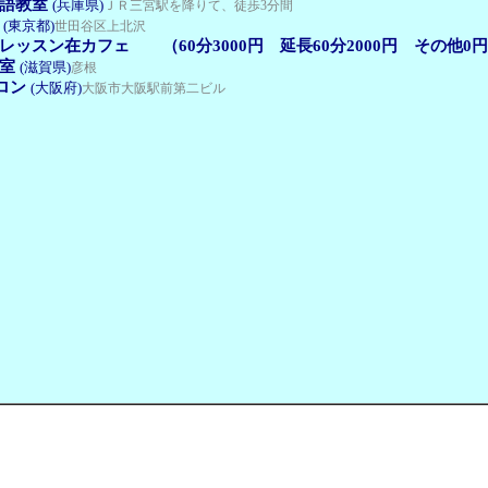
語教室
(兵庫県)
ＪＲ三宮駅を降りて、徒歩3分間
(東京都)
世田谷区上北沢
ッスン在カフェ （60分3000円 延長60分2000円 その他0
室
(滋賀県)
彦根
ロン
(大阪府)
大阪市大阪駅前第二ビル