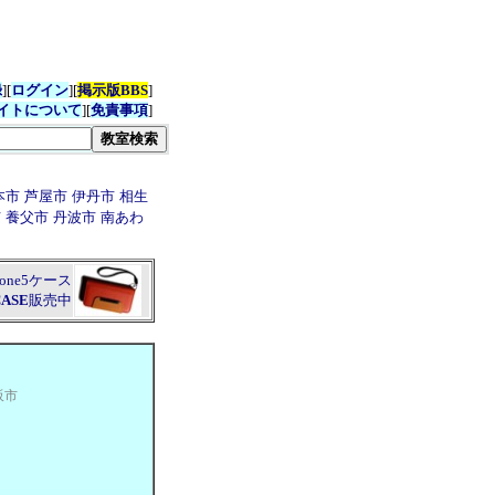
録
][
ログイン
][
掲示版BBS
]
イトについて
][
免責事項
]
本市
芦屋市
伊丹市
相生
市
養父市
丹波市
南あわ
hone5ケース
CASE
販売中
阪市