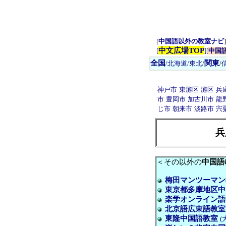
[
中国語以外の教室ナビ
]
中文広場TOP
[
][
中国
全国
関東
/
北海道/東北
/
/
神戸市
東灘区
灘区
兵
市
豊岡市
加古川市
龍
じ市
朝来市
淡路市
宍
兵
＜その以外の
中国語
梅田マンツーマン
東京都多摩地区中
楽学オンライン語
北京語広東語教室
東隆中国語教室
(