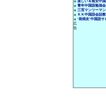
楽しい＆格安中国
青年中国語勉強会
三宮マンツーマンレ
ＫＫ中国語会話教
‘発焼友’中国語サ
広
告