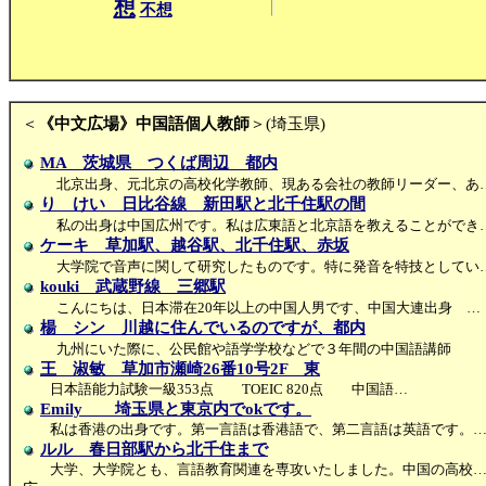
想
不想
＜
《中文広場》中国語個人教師
＞(埼玉県)
MA 茨城県 つくば周辺 都内
北京出身、元北京の高校化学教師、現ある会社の教師リーダー、あ
り けい 日比谷線 新田駅と北千住駅の間
私の出身は中国広州です。私は広東語と北京語を教えることができ
ケーキ 草加駅、越谷駅、北千住駅、赤坂
大学院で音声に関して研究したものです。特に発音を特技としてい
kouki 武蔵野線 三郷駅
こんにちは、日本滞在20年以上の中国人男です、中国大連出身 …
楊 シン 川越に住んでいるのですが、都内
九州にいた際に、公民館や語学学校などで３年間の中国語講師
王 淑敏 草加市瀬崎26番10号2F 東
日本語能力試験一級353点 TOEIC 820点 中国語…
Emily 埼玉県と東京内でokです。
私は香港の出身です。第一言語は香港語で、第二言語は英語です。
ルル 春日部駅から北千住まで
大学、大学院とも、言語教育関連を専攻いたしました。中国の高校