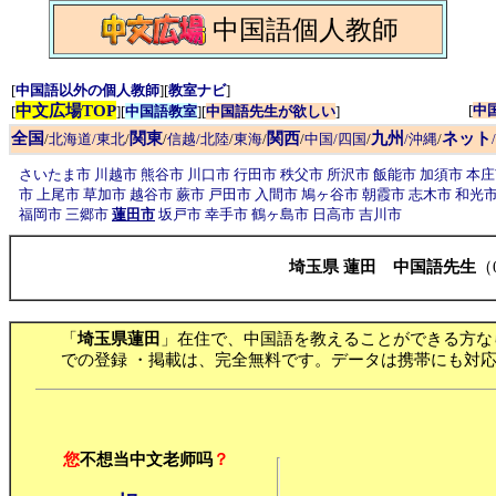
中国語個人教師
[
中国語以外の個人教師
][
教室ナビ
]
中文広場TOP
[
中
[
][
中国語教室
][
中国語先生が欲しい
]
全国
関東
関西
九州
ネット
/
北海道/東北
/
/
信越/北陸
/
東海
/
/
中国/四国
/
/沖縄
/
さいたま市
川越市
熊谷市
川口市
行田市
秩父市
所沢市
飯能市
加須市
本
市
上尾市
草加市
越谷市
蕨市
戸田市
入間市
鳩ヶ谷市
朝霞市
志木市
和光
福岡市
三郷市
蓮田市
坂戸市
幸手市
鶴ヶ島市
日高市
吉川市
埼玉県 蓮田 中国語先生
（
「
埼玉県蓮田
」在住で、中国語を教えることができる方な
での登録 ・掲載は、完全無料です。データは携帯にも対応
您
不想当中文老师吗
？