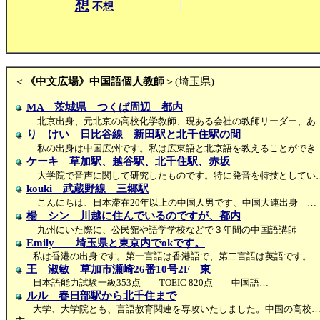
想
不想
＜
《中文広場》中国語個人教師
＞(埼玉県)
MA 茨城県 つくば周辺 都内
北京出身、元北京の高校化学教師、現ある会社の教師リーダー、あ
り けい 日比谷線 新田駅と北千住駅の間
私の出身は中国広州です。私は広東語と北京語を教えることができ
ケーキ 草加駅、越谷駅、北千住駅、赤坂
大学院で音声に関して研究したものです。特に発音を特技としてい
kouki 武蔵野線 三郷駅
こんにちは、日本滞在20年以上の中国人男です、中国大連出身 …
楊 シン 川越に住んでいるのですが、都内
九州にいた際に、公民館や語学学校などで３年間の中国語講師
Emily 埼玉県と東京内でokです。
私は香港の出身です。第一言語は香港語で、第二言語は英語です。
王 淑敏 草加市瀬崎26番10号2F 東
日本語能力試験一級353点 TOEIC 820点 中国語…
ルル 春日部駅から北千住まで
大学、大学院とも、言語教育関連を専攻いたしました。中国の高校