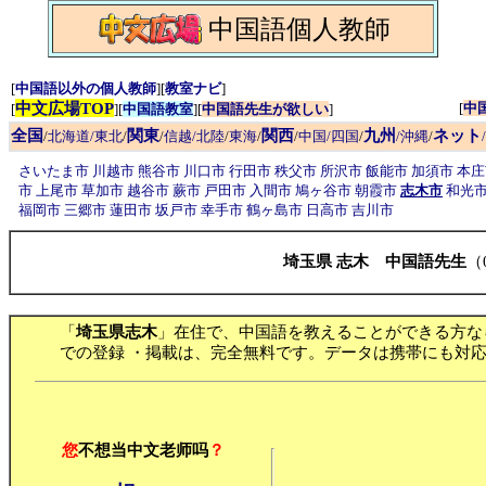
中国語個人教師
[
中国語以外の個人教師
][
教室ナビ
]
中文広場TOP
[
中
[
][
中国語教室
][
中国語先生が欲しい
]
全国
関東
関西
九州
ネット
/
北海道/東北
/
/
信越/北陸
/
東海
/
/
中国/四国
/
/沖縄
/
さいたま市
川越市
熊谷市
川口市
行田市
秩父市
所沢市
飯能市
加須市
本
市
上尾市
草加市
越谷市
蕨市
戸田市
入間市
鳩ヶ谷市
朝霞市
志木市
和光
福岡市
三郷市
蓮田市
坂戸市
幸手市
鶴ヶ島市
日高市
吉川市
埼玉県 志木 中国語先生
（
「
埼玉県志木
」在住で、中国語を教えることができる方な
での登録 ・掲載は、完全無料です。データは携帯にも対応
您
不想当中文老师吗
？