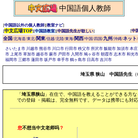
中国語個人教師
[
中国語以外の個人教師
][
教室ナビ
]
中文広場TOP
[
中
[
][
中国語教室
][
中国語先生が欲しい
]
全国
関東
関西
九州
ネット
/
北海道/東北
/
/
信越/北陸
/
東海
/
/
中国/四国
/
/沖縄
/
さいたま市
川越市
熊谷市
川口市
行田市
秩父市
所沢市
飯能市
加須市
本
市
上尾市
草加市
越谷市
蕨市
戸田市
入間市
鳩ヶ谷市
朝霞市
志木市
和光
福岡市
三郷市
蓮田市
坂戸市
幸手市
鶴ヶ島市
日高市
吉川市
埼玉県 狭山 中国語先生
（
「
埼玉県狭山
」在住で、中国語を教えることができる方な
での登録 ・掲載は、完全無料です。データは携帯にも対応
您
不想当中文老师吗
？