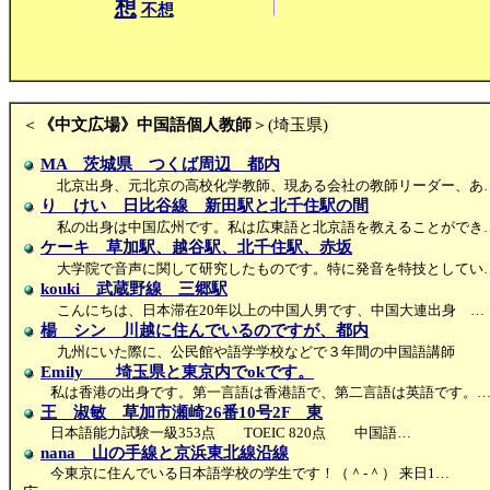
想
不想
＜
《中文広場》中国語個人教師
＞(埼玉県)
MA 茨城県 つくば周辺 都内
北京出身、元北京の高校化学教師、現ある会社の教師リーダー、あ
り けい 日比谷線 新田駅と北千住駅の間
私の出身は中国広州です。私は広東語と北京語を教えることができ
ケーキ 草加駅、越谷駅、北千住駅、赤坂
大学院で音声に関して研究したものです。特に発音を特技としてい
kouki 武蔵野線 三郷駅
こんにちは、日本滞在20年以上の中国人男です、中国大連出身 …
楊 シン 川越に住んでいるのですが、都内
九州にいた際に、公民館や語学学校などで３年間の中国語講師
Emily 埼玉県と東京内でokです。
私は香港の出身です。第一言語は香港語で、第二言語は英語です。
王 淑敏 草加市瀬崎26番10号2F 東
日本語能力試験一級353点 TOEIC 820点 中国語…
nana 山の手線と京浜東北線沿線
今東京に住んでいる日本語学校の学生です！（＾-＾） 来日1…