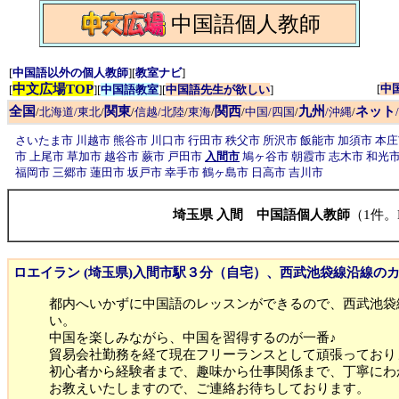
中国語個人教師
[
中国語以外の個人教師
][
教室ナビ
]
中文広場TOP
[
中
[
][
中国語教室
][
中国語先生が欲しい
]
全国
関東
関西
九州
ネット
/
北海道/東北
/
/
信越/北陸
/
東海
/
/
中国/四国
/
/沖縄
/
さいたま市
川越市
熊谷市
川口市
行田市
秩父市
所沢市
飯能市
加須市
本
市
上尾市
草加市
越谷市
蕨市
戸田市
入間市
鳩ヶ谷市
朝霞市
志木市
和光
福岡市
三郷市
蓮田市
坂戸市
幸手市
鶴ヶ島市
日高市
吉川市
埼玉県 入間 中国語個人教師
（1件。
ロエイラン (埼玉県)入間市駅３分（自宅）、西武池袋線沿線のカ
都内へいかずに中国語のレッスンができるので、西武池袋
い。
中国を楽しみながら、中国を習得するのが一番♪
貿易会社勤務を経て現在フリーランスとして頑張っており
初心者から経験者まで、趣味から仕事関係まで、丁寧にわ
お教えいたしますので、ご連絡お待ちしております。