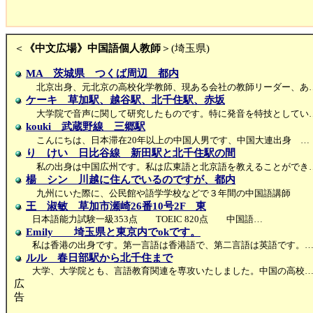
＜
《中文広場》中国語個人教師
＞(埼玉県)
MA 茨城県 つくば周辺 都内
北京出身、元北京の高校化学教師、現ある会社の教師リーダー、あ
ケーキ 草加駅、越谷駅、北千住駅、赤坂
大学院で音声に関して研究したものです。特に発音を特技としてい
kouki 武蔵野線 三郷駅
こんにちは、日本滞在20年以上の中国人男です、中国大連出身 …
り けい 日比谷線 新田駅と北千住駅の間
私の出身は中国広州です。私は広東語と北京語を教えることができ
楊 シン 川越に住んでいるのですが、都内
九州にいた際に、公民館や語学学校などで３年間の中国語講師
王 淑敏 草加市瀬崎26番10号2F 東
日本語能力試験一級353点 TOEIC 820点 中国語…
Emily 埼玉県と東京内でokです。
私は香港の出身です。第一言語は香港語で、第二言語は英語です。
ルル 春日部駅から北千住まで
大学、大学院とも、言語教育関連を専攻いたしました。中国の高校
広
告