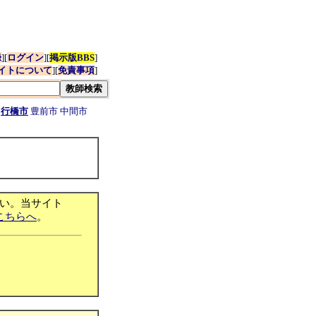
録
][
ログイン
][
掲示版BBS
]
イトについて
][
免責事項
]
市
行橋市
豊前市
中間市
い。当サイト
こちらへ
。