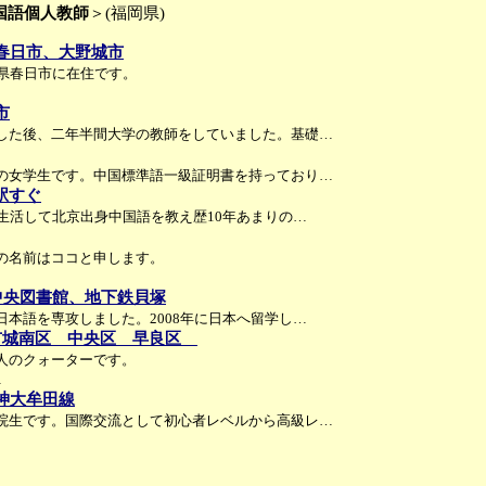
国語個人教師
＞(福岡県)
春日市、大野城市
岡県春日市に在住です。
市
した後、二年半間大学の教師をしていました。基礎…
の女学生です。中国標準語一級証明書を持っており…
白駅すぐ
上生活して北京出身中国語を教え歴10年あまりの…
の名前はココと申します。
学中央図書館、地下鉄貝塚
本語を専攻しました。2008年に日本へ留学し…
市城南区 中央区 早良区
人のクォーターです。
…
神大牟田線
院生です。国際交流として初心者レベルから高級レ…