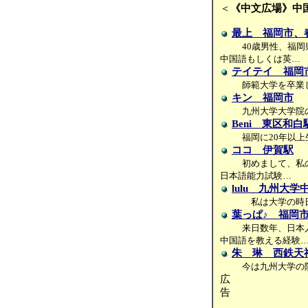
＜
《中文広場》中
最上 福岡市、
40歳男性、福
中国語もしくは英…
テイテイ 福岡
師範大学を卒業
キン 福岡市
九州大学大学院
Beni 東区和
福岡に20年以
ココ 伊賀駅
初めまして、私
日本語能力試験…
lulu 九州大
私は大学の時日
葉っぱ♪ 福岡
来日数年、日本
中国語を教える経験
朱 琳 西鉄天
今は九州大学の
広
告