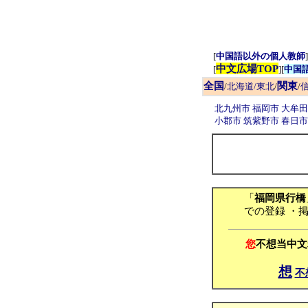
[
中国語以外の個人教師
]
中文広場TOP
[
][
中国
全国
関東
/
北海道/東北
/
/
信
北九州市
福岡市
大牟
小郡市
筑紫野市
春日
「
福岡県行橋
での登録 ・
您
不想当中文
想
不