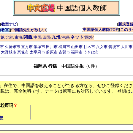
中国語個人教師
[
教室ナビ
]
[
新規登
[
中国語個人教師TOP
][
このサ
語教室
][
中国語先生が欲しい
]
関西
九州
ネット
越/北陸
/
東海
/
/
中国/四国
/
/沖縄
/
/国外
/
田市
久留米市
直方市
飯塚市
田川市
柳川市
山田市
甘木市
八女市
筑後市
大川
市
大野城市
宗像市
太宰府市
前原市
古賀市
福津市
うきは市
福岡県 行橋 中国語先生
（0件）
」在住で、中国語を教えることができる方なら、ぜひご登録くださ
掲載は、完全無料です。データは携帯にも対応しています。 登録は
老师吗
？
想