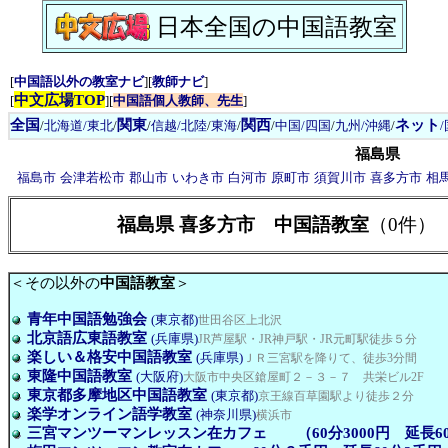
日本全国の中国語教室
[
中国語以外の教室ナビ
][
教師ナビ
]
中文広場TOP
[
][
中国語個人教師、先生
]
全国
関東
関西
ネット
/
北海道/東北
/
/
信越/北陸
/
東海
/
/
中国/四国
/
九州/沖縄
/
福島県
福島市
会津若松市
郡山市
いわき市
白河市
原町市
須賀川市
喜多方市
相
福島県 喜多方市 中国語教室
（0件）
＜その以外の
中国語教室
＞
青年中国語勉強会
(東京都)
世田谷区上北沢
北京語広東語教室
(兵庫県)
JR芦屋駅・JR神戸駅・JR元町駅徒歩５分
楽しい＆格安中国語教室
(兵庫県)
ＪＲ三宮駅を降りて、徒歩3分間
東隆中国語教室
(大阪府)
大阪市中央区鎗屋町２－３－７ 共栄ビル2F
東京都多摩地区中国語教室
(東京都)
京王線百草園駅より徒歩２分
楽学オンライン語学教室
(神奈川県)
横浜市
三宮マンツーマンレッスン在カフェ （60分3000円 延長60