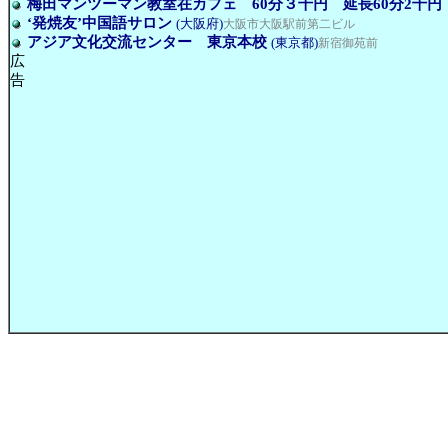
梅田マンツーマン教室在カフェ 60分３千円 延長60分2千円
‘発焼友’中国語サロン
(大阪府)
大阪市大阪駅前第二ビル
アジア文化交流センター 東京本校
(東京都)
新宿御苑前
広
告