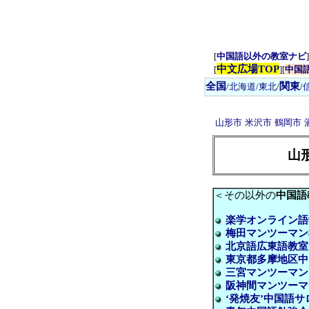
[
中国語以外の教室ナビ
]
中文広場TOP
[
][
中国
全国
関東
/
北海道/東北
/
/
山形市
米沢市
鶴岡市
山
＜その以外の
中国語
楽学オンライン語
梅田マンツーマン
北京語広東語教室
東京都多摩地区中
三宮マンツーマンレ
阪神間マンツーマ
‘発焼友’中国語サ