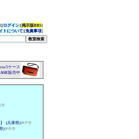
録
][
ログイン
][
掲示版BBS
]
イトについて
][
免責事項
]
hone5ケース
CASE
販売中
阪市
円）
(兵庫県)
神戸市
県)
伊丹市