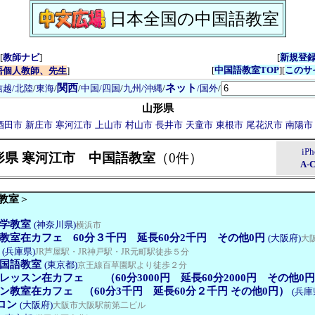
日本全国の中国語教室
[
教師ナビ
]
[
新規登
[
中国語教室TOP
][
このサ
語個人教師、先生
]
関西
ネット
信越/北陸
/
東海
/
/
中国/四国
/
九州/沖縄
/
/国外
/
山形県
酒田市
新庄市
寒河江市
上山市
村山市
長井市
天童市
東根市
尾花沢市
南陽市
iP
形県 寒河江市 中国語教室
（0件）
A-
教室
＞
学教室
(神奈川県)
横浜市
教室在カフェ 60分３千円 延長60分2千円 その他0円
(大阪府)
大
(兵庫県)
JR芦屋駅・JR神戸駅・JR元町駅徒歩５分
国語教室
(東京都)
京王線百草園駅より徒歩２分
ッスン在カフェ （60分3000円 延長60分2000円 その他0
ン教室在カフェ （60分3千円 延長60分２千円 その他0円）
(兵庫
ロン
(大阪府)
大阪市大阪駅前第二ビル