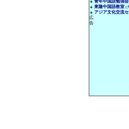
青年中国語勉強会
東隆中国語教室
(
アジア文化交流セ
広
告