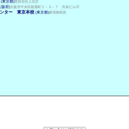
(東京都)
世田谷区上北沢
大阪府)
大阪市中央区鎗屋町２－３－７ 共栄ビル2F
ンター 東京本校
(東京都)
新宿御苑前