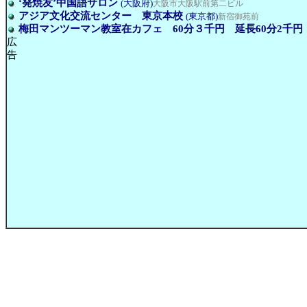
‘発焼友’中国語サロン
(大阪府)
大阪市大阪駅前第二ビル
アジア文化交流センター 東京本校
(東京都)
新宿御苑前
梅田マンツーマン教室在カフェ 60分３千円 延長60分2千円
広
告