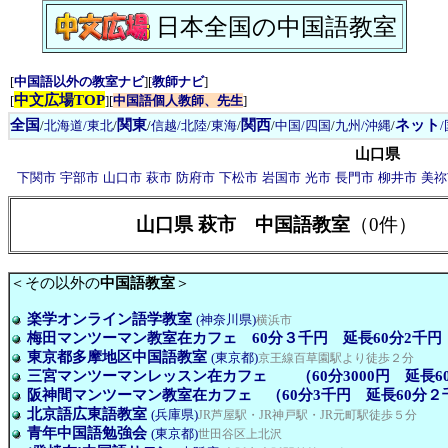
日本全国の中国語教室
[
中国語以外の教室ナビ
][
教師ナビ
]
中文広場TOP
[
][
中国語個人教師、先生
]
全国
関東
関西
ネット
/
北海道/東北
/
/
信越/北陸
/
東海
/
/
中国/四国
/
九州/沖縄
/
山口県
下関市
宇部市
山口市
萩市
防府市
下松市
岩国市
光市
長門市
柳井市
美祢
山口県 萩市 中国語教室
（0件）
＜その以外の
中国語教室
＞
楽学オンライン語学教室
(神奈川県)
横浜市
梅田マンツーマン教室在カフェ 60分３千円 延長60分2千円
東京都多摩地区中国語教室
(東京都)
京王線百草園駅より徒歩２分
三宮マンツーマンレッスン在カフェ （60分3000円 延長60
阪神間マンツーマン教室在カフェ （60分3千円 延長60分２
北京語広東語教室
(兵庫県)
JR芦屋駅・JR神戸駅・JR元町駅徒歩５分
青年中国語勉強会
(東京都)
世田谷区上北沢