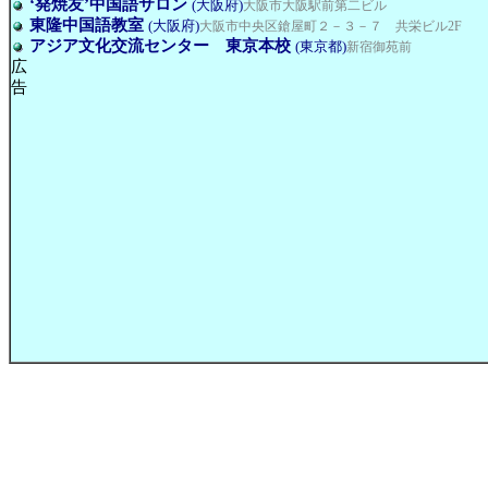
‘発焼友’中国語サロン
(大阪府)
大阪市大阪駅前第二ビル
東隆中国語教室
(大阪府)
大阪市中央区鎗屋町２－３－７ 共栄ビル2F
アジア文化交流センター 東京本校
(東京都)
新宿御苑前
広
告