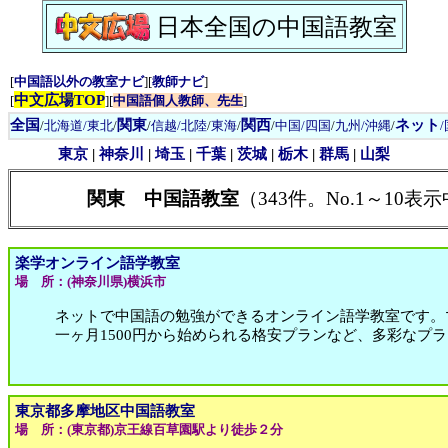
日本全国の中国語教室
[
中国語以外の教室ナビ
][
教師ナビ
]
中文広場TOP
[
][
中国語個人教師、先生
]
全国
関東
関西
ネット
/
北海道/東北
/
/
信越/北陸
/
東海
/
/
中国/四国
/
九州/沖縄
/
東京
|
神奈川
|
埼玉
|
千葉
|
茨城
|
栃木
|
群馬
|
山梨
関東 中国語教室
（343件。No.1～10表示
楽学オンライン語学教室
場 所：(神奈川県)横浜市
ネットで中国語の勉強ができるオンライン語学教室です。
一ヶ月1500円から始められる格安プランなど、多彩なプ
東京都多摩地区中国語教室
場 所：(東京都)京王線百草園駅より徒歩２分