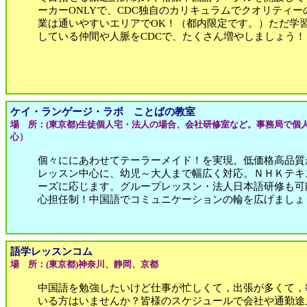
ーカーONLYで、CDC独自のカリキュラムでクオリティ
業は通いやすいエリアでOK！（都内限定です。）ただ学
している仲間や人脈をCDCで、たくさん増やしましょう！
ケイ・ランゲージ・ラボ ことばの教室
場 所：(東京都)生徒個人宅・法人の場合、会社研修室など。事務局で個
心）
個々ににあわせてテーラーメイド！を実現。低価格高品質
レッスン中心に、幼児～大人まで幅広く対応。ＮＨＫテキ
ーズに応じます。グループレッスン・法人日本語研修も可
心担任制！中国語でコミュニケーションの輪を広げましょ
語学レッスンコム
場 所：(東京都)神奈川、静岡、京都
中国語を勉強したいけど仕事が忙しくて，出張が多くて，
いる方はいませんか？皆様のスケジュールで会社や通勤途