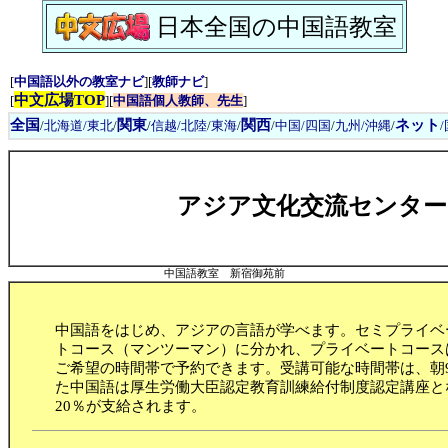
日本全国の中国語教室
[
中国語以外の教室ナビ
][
教師ナビ
]
中文広場TOP
[
][
中国語個人教師、先生
]
全国
関東
関西
ネット
/
北海道/東北
/
/
信越/北陸
/
東海
/
/
中国/四国
/
九州/沖縄
/
アジア文化交流センター
中国語教室 新宿御苑前
中国語をはじめ、アジアの言語が学べます。セミプライベ
トコース（マンツーマン）に分かれ、プライベートコース
ご希望の時間帯で予約できます。受講可能な時間帯は、朝9：
た中国語は厚生労働大臣認定教育訓練給付制度認定講座と
20％が支給されます。