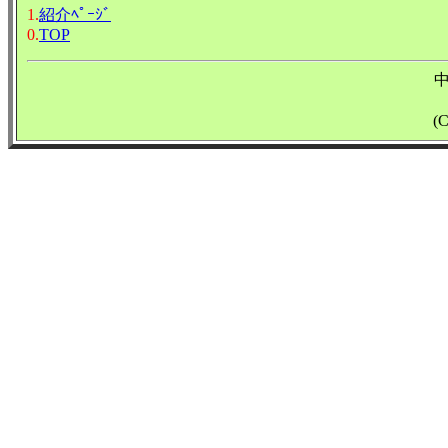
1.
紹介ﾍﾟｰｼﾞ
0.
TOP
(C