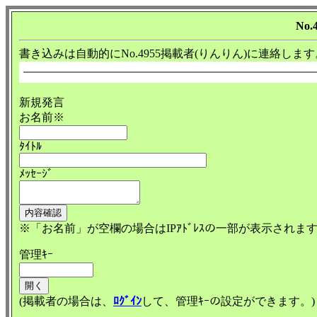
No.
書き込みは自動的にNo.4955掲載者(りんりん)に連絡します
新規発言
お名前※
ﾀｲﾄﾙ
ﾒｯｾｰｼﾞ
※「お名前」が空欄の場合はIPｱﾄﾞﾚｽの一部が表示されま
管理ｷｰ
(掲載者の場合は、
ﾛｸﾞｲﾝ
して、管理ｷｰの設定ができます。)