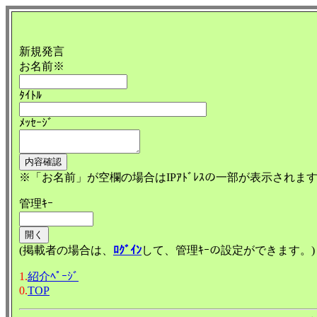
新規発言
お名前※
ﾀｲﾄﾙ
ﾒｯｾｰｼﾞ
※「お名前」が空欄の場合はIPｱﾄﾞﾚｽの一部が表示されま
管理ｷｰ
(掲載者の場合は、
ﾛｸﾞｲﾝ
して、管理ｷｰの設定ができます。)
1.
紹介ﾍﾟｰｼﾞ
0.
TOP