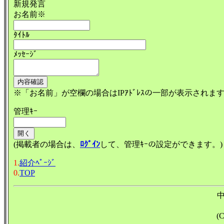
新規発言
お名前※
ﾀｲﾄﾙ
ﾒｯｾｰｼﾞ
※「お名前」が空欄の場合はIPｱﾄﾞﾚｽの一部が表示されま
管理ｷｰ
(掲載者の場合は、
ﾛｸﾞｲﾝ
して、管理ｷｰの設定ができます。)
1.
紹介ﾍﾟｰｼﾞ
0.
TOP
(C