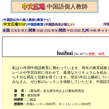
中国語個人教師
[
中国語以外の個人教師
][
教室ナビ
]
中文広場TOP
[
中
[
][
中国語教室
][
中国語先生が欲しい
]
全国
関東
関西
九州
ネット
/
北海道/東北
/
/
信越/北陸
/
東海
/
/
中国/四国
/
/沖縄
/
huihui
(No.4871)
女性、30代
私は15年間中国語教育に携わっています。長年の教育経験
レベルや学習目的に合わせて、最適なカリキュラムを組み
ら十分な満足と信頼を得ています。現在5年以上継続してい
みなさん、ぜひ私のレッスンを体験していただき、中国語
場 所：
（愛知県）名古屋市内および愛知県周辺
形 態：
個別指導
時間帯：
ご相談
授業料：
対面レッスン3000円、ネットレッスン2000円