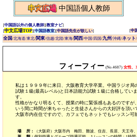
中国語個人教師
[
中国語以外の個人教師
][
教室ナビ
]
中文広場TOP
[
中
[
][
中国語教室
][
中国語先生が欲しい
]
全国
関東
関西
九州
ネット
/
北海道/東北
/
/
信越/北陸
/
東海
/
/
中国/四国
/
/沖縄
/
フィーフィー
(No.4687)
女性、3
私は１９９９年に来日、大阪教育大学卒業。中国ラジオ局
試験１級(最高レベル)と日本語能力試験１級に合格してい
す。
性格がかなり明るくて、授業の時に緊張感もあるのですが
いう間に時間が来ちゃったと生徒さんからの大好評を頂い
大阪市内在住ですので、カフェでもネットでもレッスン可
場 所：
（大阪府）大阪市内 梅田、難波、住吉、長居、天王寺
形 態：
個別指導とグループ指導可能。１レッスンの時間：1時間