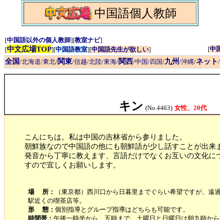
中国語個人教師
[
中国語以外の個人教師
][
教室ナビ
]
中文広場TOP
[
中
[
][
中国語教室
][
中国語先生が欲しい
]
全国
関東
関西
九州
ネット
/
北海道/東北
/
/
信越/北陸
/
東海
/
/
中国/四国
/
/沖縄
/
キン
(No.4463)
女性、20代
こんにちは。私は中国の吉林省から参りました。
朝鮮族なので中国語の他にも朝鮮語が少し話すことが出来
発音から丁寧に教えます、言語だけでなくお互いの文化に
すので宜しくお願いします。
場 所：
（東京都）西川口から日暮里までぐらい希望ですが、遠
駅近くの喫茶店等。
形 態：
個別指導とグループ指導はどちらも可能です。
時間帯：
午後一時半から、五時まで。土曜日と日曜日は朝九時から