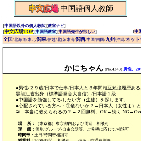
中国語個人教師
[
中国語以外の個人教師
][
教室ナビ
]
中文広場TOP
[
中
[
][
中国語教室
][
中国語先生が欲しい
]
全国
関東
関西
九州
ネット
/
北海道/東北
/
/
信越/北陸
/
東海
/
/
中国/四国
/
/沖縄
/
かにちゃん
(No.4343)
男性、20
●男性/２９歳/日本で仕事/日本人と３年間相互勉強履歴ある
黒龍江省出身（標準語発音大自信）/日本語１級
●中国語を勉強してる/したい方（生徒）を探します。
●心配されている方へ：①危ないか？→日本人（女性よ）
②．本当に教えられるの？→２回無料。OK→続く NG→Ov
場 所：
（東京都）東京都内および周辺 相談可
形 態：
個別/グループ/自由会話等。ご希望に応じて/相談可
時間帯：
土日/時間帯相談可
授業料：
2000/時間 相談可 備考：交通費別途