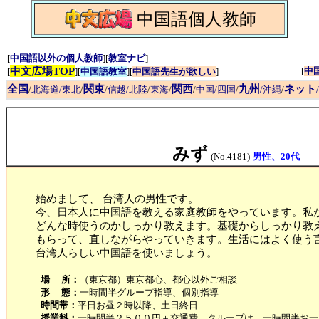
中国語個人教師
[
中国語以外の個人教師
][
教室ナビ
]
中文広場TOP
[
中
[
][
中国語教室
][
中国語先生が欲しい
]
全国
関東
関西
九州
ネット
/
北海道/東北
/
/
信越/北陸
/
東海
/
/
中国/四国
/
/沖縄
/
みず
(No.4181)
男性、20代
始めまして、 台湾人の男性です。
今、日本人に中国語を教える家庭教師をやっています。私
どんな時使うのかしっかり教えます。基礎からしっかり教
もらって、直しながらやっていきます。生活にはよく使う
台湾人らしい中国語を使いましょう。
場 所：
（東京都）東京都心、都心以外ご相談
形 態：
一時間半グループ指導、個別指導
時間帯：
平日お昼２時以降、土日終日
授業料：
一時間半２５００円＋交通費、クループは、一時間半お一