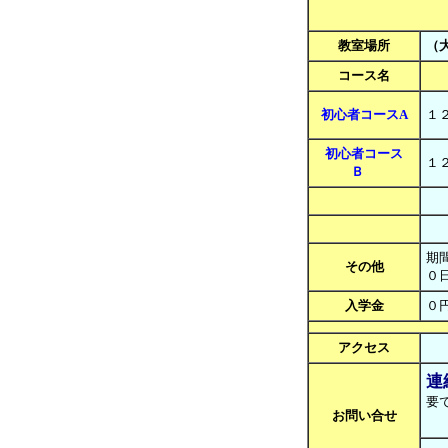
教室場所
（
コース名
初心者コースA
１
初心者コース
１
Ｂ
期
その他
０
入学金
０
アクセス
連
要で
お問い合せ