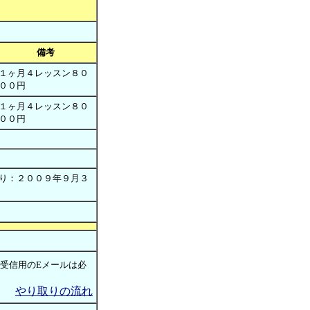
備考
１ヶ月４レッスン８０
００円
１ヶ月４レッスン８０
００円
：２００９年９月３
(受信用のEメールは必
やり取りの流れ