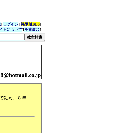
録
][
ログイン
][
掲示版BBS
]
イトについて
][
免責事項
]
28@hotmail.co.jp
で勤め、８年