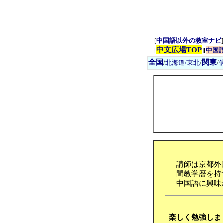
[
中国語以外の教室ナビ
]
中文広場TOP
[
][
中国
全国
関東
/
北海道/東北
/
/
講師は京都外
間教学暦を持
中国語に興味
楽しく勉強しま