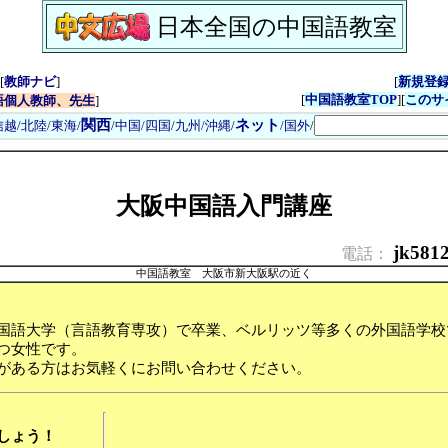
日本全国の中国語教室
[
教師ナビ
]
[
新規登
[
中国語教室TOP
][
このサ
語個人教師、先生
]
関西
ネット
信越/北陸
/
東海
/
/
中国/四国
/
九州/沖縄
/
/国外
/
大阪中国語入門講座
jk581
電話：
中国語教室 大阪市新大阪駅の近く
国語大学（言語教育専攻）で卒業、ベルリッツ等多くの外国語学校
つ女性です。
がある方はお気軽くにお問い合わせください。
しょう！