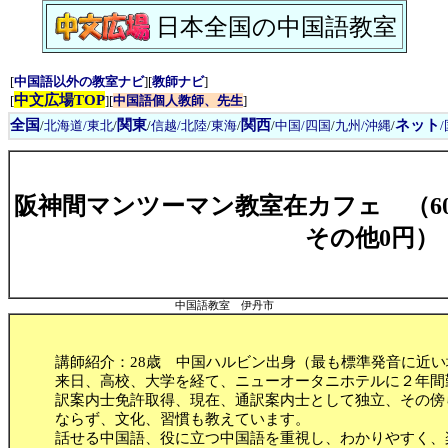
日本全国の中国語教室
[
中国語以外の教室ナビ
][
教師ナビ
]
中文広場TOP
[
][
中国語個人教師、先生
]
全国
関東
関西
ネット
/
北海道/東北
/
/
信越/北陸
/
東海
/
/
中国/四国
/
九州/沖縄
/
阪神間マンツーマン教室在カフェ （60
その他0円）
中国語教室 伊丹市
講師紹介：28歳 中国ハルビン出身（最も標準発音に近い
来日、高校、大学を経て、ニューオータニホテルに２年間
訳案内士免許取得、現在、通訳案内士として独立、その傍
ならず、文化、習慣も教えています。
話せる中国語、役に立つ中国語を重視し、わかりやすく、