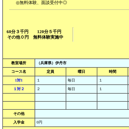
◎無料体験、面談受付中◎
60分３千円 120分５千円
その他０円 無料体験実施中
教室場所
（兵庫県）伊丹市
コース名
定員
曜日
時間
1対1
１
毎日
１
１対２
２
毎日
１
その他
入学金
0円